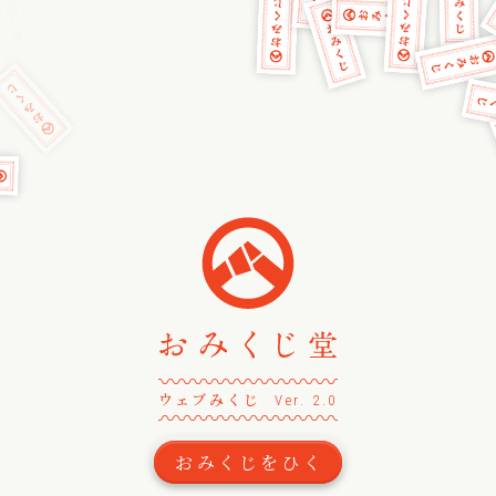
〰
〰
〰
〰
〰
〰
〰
〰
〰
〰
〰
〰
〰
ウェブみくじ
Ver. 2.0
〰
〰
〰
〰
〰
〰
〰
〰
〰
〰
〰
〰
〰
おみくじをひく